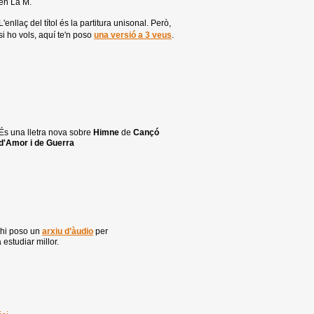
en La M.
L'enllaç del títol és la partitura unisonal. Però,
si ho vols, aquí te'n poso
una versió a 3 veus
.
És una lletra nova sobre
Himne
de
Cançó
d'Amor i de Guerra
 hi poso un
arxiu d’àudio
per
 estudiar millor.