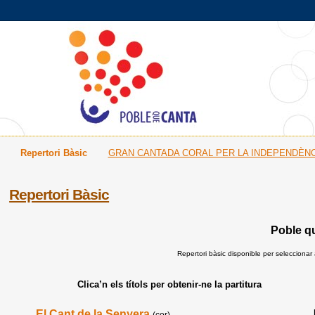
Repertori Bàsic
GRAN CANTADA CORAL PER LA INDEPENDÈNC
Repertori Bàsic
Poble q
Repertori bàsic disponible per seleccionar
Clica’n els títols per obtenir-ne la partitura
El Cant de la Senyera