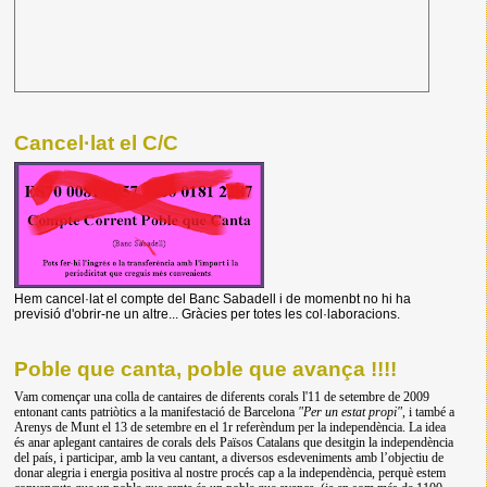
Cancel·lat el C/C
Hem cancel·lat el compte del Banc Sabadell i de momenbt no hi ha
previsió d'obrir-ne un altre... Gràcies per totes les col·laboracions.
Poble que canta, poble que avança !!!!
Vam començar una colla de cantaires de diferents corals l'11 de setembre de 2009
entonant cants patriòtics a la manifestació de Barcelona
"Per un estat propi"
, i també a
Arenys de Munt el 13 de setembre en el 1r referèndum per la independència. La idea
és anar aplegant cantaires de corals dels Països Catalans que desitgin la independència
del país, i participar, amb la veu cantant, a diversos esdeveniments amb l’objectiu de
donar alegria i energia positiva al nostre procés cap a la independència, perquè estem