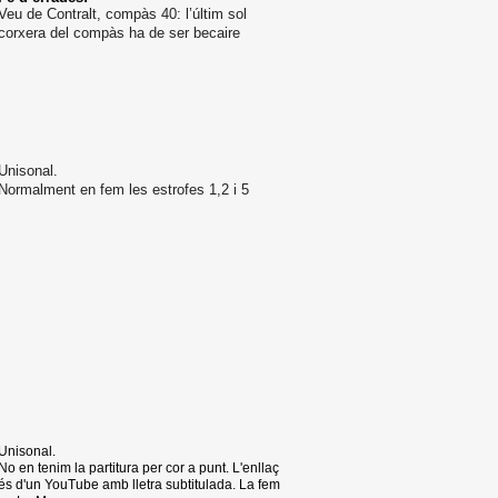
Veu de Contralt, compàs 40: l’últim sol
corxera del compàs ha de ser becaire
Unisonal.
Normalment en fem les estrofes 1,2 i 5
Unisonal.
No en tenim la partitura per cor a punt. L'enllaç
és d'un YouTube amb lletra subtitulada. La fem