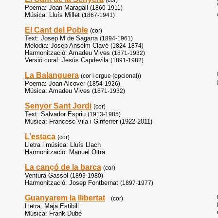
(cor)
Poema: Joan Maragall
(1860-1911)
Música: Lluís Millet
(1867-1941)
El Cant del Poble
(cor)
Text: Josep M de Sagarra
(1894-1961)
Melodia: Josep Anselm Clavé
(1824-1874)
Harmonització: Amadeu Vives
(1871-1932)
Versió coral: Jesús Capdevila
(1891-1982)
La Balanguera
(cor i orgue (opcional))
Poema: Joan Alcover
(1854-1926)
Música: Amadeu Vives
(1871-1932)
Senyor Sant Jordi
(cor)
Text: Salvador Espriu
(1913-1985)
Música: Francesc Vila i Ginferrer (1922-2011)
L’estaca
(cor)
Lletra i música: Lluís Llach
Harmonització: Manuel Oltra
La cançó de la barca
(cor)
Ventura Gassol
(1893-1980)
Harmonització: Josep Fontbernat
(1897-1977)
Guanyarem la llibertat
(cor)
Lletra: Maja Estibill
Música: Frank Dubé