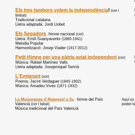
Els tres tambors volem la independència
!
(cor i
timbal)
Tradicional catalana
Lletra adaptada: Jordi Llobet
Els Segadors
himne nacional
(cor)
Lletra: Emili Guanyavents
(1860-1941)
Melodia Popular
Harmonització: Josep Viader
(1917-2012)
Petit Himne per una pàtria aviat independent
(cor)
Música: Rafael Martínez Valls
Lletra adaptada: Josepmiquel Servià
L'Emigrant
(cor)
Poema: Jacint Verdaguer
(1845-1902)
Música: Amadeu Vives
(1871-1932)
La Muixeranga d’Algemesí a 2v.
himne del País
Aquí us
Valencià
(cor i tabal)
poder-la
Música tradicional del País Valencià