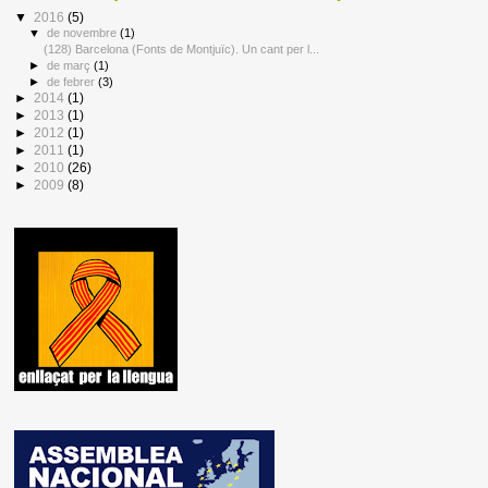
▼
2016
(5)
▼
de novembre
(1)
(128) Barcelona (Fonts de Montjuïc). Un cant per l...
►
de març
(1)
►
de febrer
(3)
►
2014
(1)
►
2013
(1)
►
2012
(1)
►
2011
(1)
►
2010
(26)
►
2009
(8)