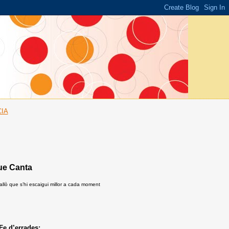
IA
ue Canta
 allò que s’hi escaigui millor a cada moment
Fe d’errades: