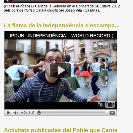
(clica'n el vídeo) El Cant de la Senyera en el Concert de St. Esteve 2012
pels cors de l'Orfeó Català dirigits per Josep Vila i Casañas.
La flama de la independència s'escampa...
Activitats publicades del Poble que Canta