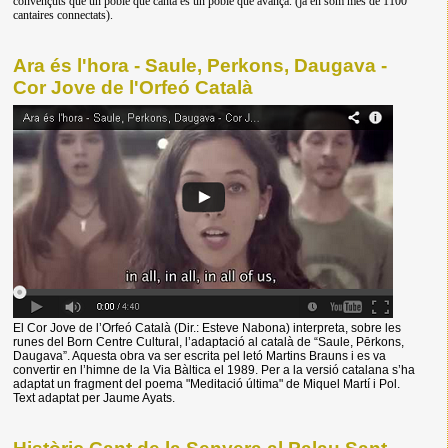
convençuts que un poble que canta és un poble que avança. (ja en som més de 1100
cantaires connectats).
Ara és l'hora - Saule, Perkons, Daugava -
Cor Jove de l'Orfeó Català
El Cor Jove de l’Orfeó Català (Dir.: Esteve Nabona) interpreta, sobre les
runes del Born Centre Cultural, l’adaptació al català de “Saule, Pērkons,
Daugava”. Aquesta obra va ser escrita pel letó Martins Brauns i es va
convertir en l’himne de la Via Bàltica el 1989. Per a la versió catalana s’ha
adaptat un fragment del poema "Meditació última" de Miquel Martí i Pol.
Text adaptat per Jaume Ayats.