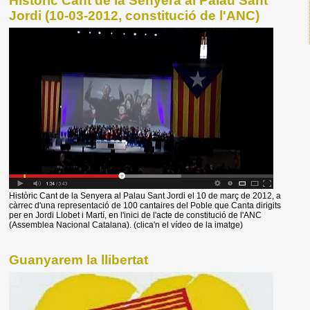
Històric Cant de la Senyera al Palau Sant
Jordi (10-03-2012, constitució de l'ANC)
Històric Cant de la Senyera al Palau Sant Jordi el 10 de març de 2012, a
càrrec d'una representació de 100 cantaires del Poble que Canta dirigits
per en Jordi Llobet i Martí, en l'inici de l'acte de constitució de l'ANC
(Assemblea Nacional Catalana). (clica'n el vídeo de la imatge)
Guanyarem la llibertat