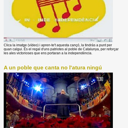
Clica la imatge (vídeo) i apren-te't aquesta cançó, la tindràs a punt per
quan calgui. És el regal d'uns patriotes al poble de Catalunya, per reforçar
les ales victorioses que ens portaran a la independència.
A un poble que canta no l'atura ningú